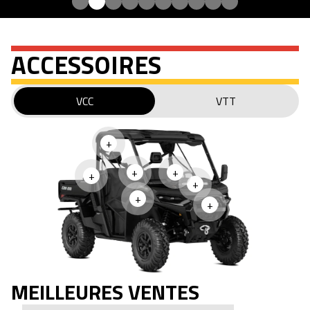
ACCESSOIRES
VCC
VTT
+
+
+
+
+
+
+
MEILLEURES VENTES